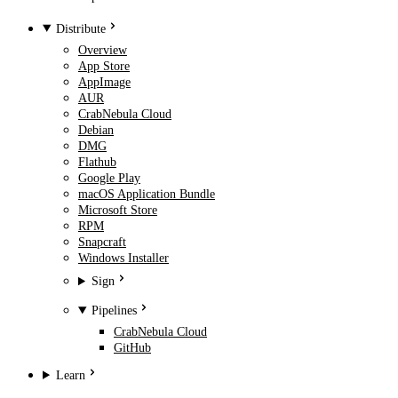
Distribute
Overview
App Store
AppImage
AUR
CrabNebula Cloud
Debian
DMG
Flathub
Google Play
macOS Application Bundle
Microsoft Store
RPM
Snapcraft
Windows Installer
Sign
Pipelines
CrabNebula Cloud
GitHub
Learn