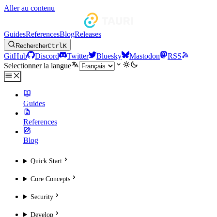
Aller au contenu
Guides
References
Blog
Releases
Rechercher
Ctrl
K
GitHub
Discord
Twitter
Bluesky
Mastodon
RSS
Selectionner la langue
Guides
References
Blog
Quick Start
Core Concepts
Security
Develop