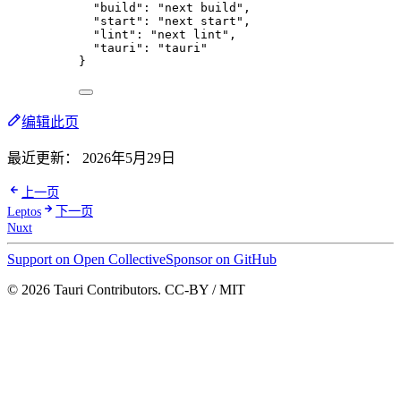
"build"
: 
"
next build
"
,
"start"
: 
"
next start
"
,
"lint"
: 
"
next lint
"
,
"tauri"
: 
"
tauri
"
}
编辑此页
最近更新：
2026年5月29日
上一页
Leptos
下一页
Nuxt
Support on Open Collective
Sponsor on GitHub
© 2026 Tauri Contributors. CC-BY / MIT