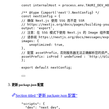
const 
internalHost
 = 
process
.
env
.
TAURI_DEV_HO
/** 
@type
{import('next').NextConfig}
 */
const 
nextConfig
 = {
// 确保 Next.js 使用 SSG 而不是 SSR
// https://nextjs.org/docs/pages/building-you
output: 
'
export
'
,
// 注意：在 SSG 模式下使用 Next.js 的 Image 组
// 请参阅 https://nextjs.org/docs/messages/
images: {
unoptimized: 
true
,
},
// 配置 assetPrefix，否则服务器无法正确解析您的资产
assetPrefix: 
isProd
 ? 
undefined
 : 
`
http://
${
i
}
;
export
default
 nextConfig;
更新 package.json 配置
Section titled “更新 package.json 配置”
"
scripts
"
: {
"dev"
: 
"
next dev
"
,