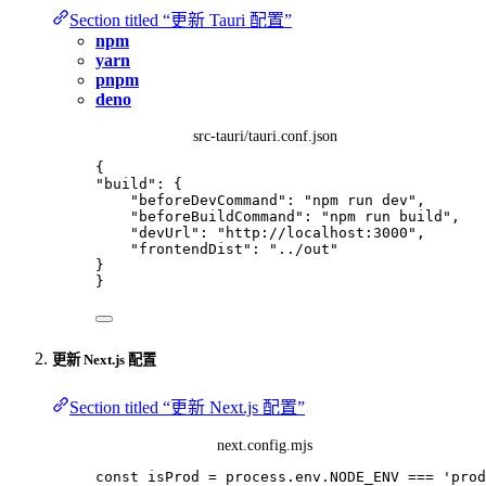
Section titled “更新 Tauri 配置”
npm
yarn
pnpm
deno
src-tauri/tauri.conf.json
{
"build"
: {
"beforeDevCommand"
: 
"
npm run dev
"
,
"beforeBuildCommand"
: 
"
npm run build
"
,
"devUrl"
: 
"
http://localhost:3000
"
,
"frontendDist"
: 
"
../out
"
}
}
更新 Next.js 配置
Section titled “更新 Next.js 配置”
next.config.mjs
const 
isProd
 = 
process
.
env
.
NODE_ENV
 === 
'
prod