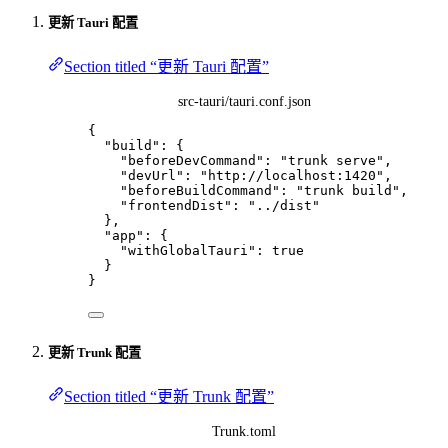
更新 Tauri 配置
Section titled “更新 Tauri 配置”
src-tauri/tauri.conf.json
{
"build"
: {
"beforeDevCommand"
: 
"
trunk serve
"
,
"devUrl"
: 
"
http://localhost:1420
"
,
"beforeBuildCommand"
: 
"
trunk build
"
,
"frontendDist"
: 
"
../dist
"
},
"app"
: {
"withGlobalTauri"
: 
true
}
}
更新 Trunk 配置
Section titled “更新 Trunk 配置”
Trunk.toml