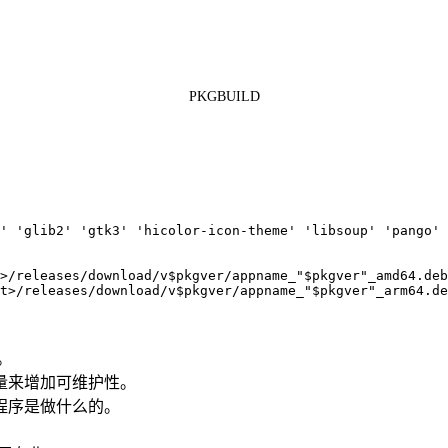
PKGBUILD
'
'
glib2
'
'
gtk3
'
'
hicolor-icon-theme
'
'
libsoup
'
'
pango
'
>/releases/download/v$pkgver/appname_
"
$pkgver
"
_amd64.deb
t>/releases/download/v$pkgver/appname_
"
$pkgver
"
_arm64.de
。
量来增加可维护性。
用程序是做什么的。