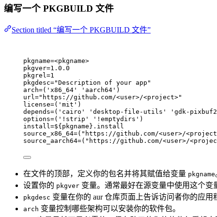
编写一个 PKGBUILD 文件
Section titled “编写一个 PKGBUILD 文件”
pkgname
=<pkgname>
pkgver
=1.0.0
pkgrel
=1
pkgdesc
=
"
Description of your app
"
arch
=(
'
x86_64
'
'
aarch64
'
)
url
=
"
https://github.com/<user>/<project>
"
license
=(
'
mit
'
)
depends
=(
'
cairo
'
'
desktop-file-utils
'
'
gdk-pixbuf2
options
=(
'
!strip
'
'
!emptydirs
'
)
install
=${pkgname}.install
source_x86_64
=(
"
https://github.com/<user>/<project
source_aarch64
=(
"
https://github.com/<user>/<projec
在文件的顶部，定义你的包名并将其赋值给变量
pkgname
设置你的
变量。通常最好在源变量中使用这个变
pkgver
变量在你的 aur 仓库页面上告诉访问者你的应
pkgdesc
变量控制哪些架构可以安装你的软件包。
arch