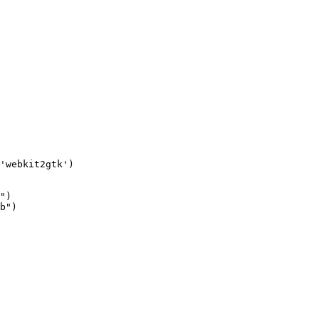
'
webkit2gtk
'
)
"
)
b
"
)