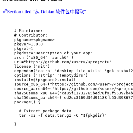
Section titled “从 Debian 软件包中提取”
# Maintainer:
# Contributor:
pkgname
=<pkgname>
pkgver
=1.0.0
pkgrel
=1
pkgdesc
=
"
Description of your app
"
arch
=(
'
x86_64
'
'
aarch64
'
)
url
=
"
https://github.com/<user>/<project>
"
license
=(
'
mit
'
)
depends
=(
'
cairo
'
'
desktop-file-utils
'
'
gdk-pixbuf2
options
=(
'
!strip
'
'
!emptydirs
'
)
install
=${pkgname}.install
source_x86_64
=(
"
https://github.com/<user>/<project
source_aarch64
=(
"
https://github.com/<user>/<projec
sha256sums_x86_64
=(
'
ca85f11732765bed78f93f55397b4b
sha256sums_aarch64
=(
'
ed2dc3169d34d91188fb55d398677
package() {
# Extract package data
tar -xz -f data.tar.gz -C 
"
${pkgdir}
"
}