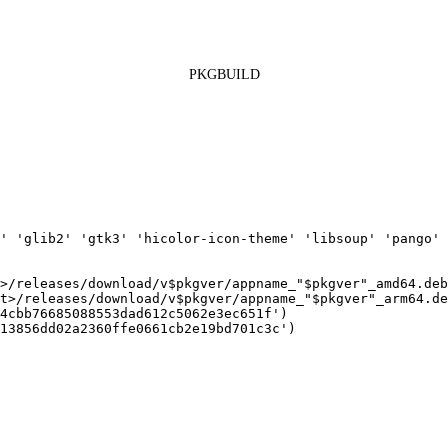
PKGBUILD
'
'
glib2
'
'
gtk3
'
'
hicolor-icon-theme
'
'
libsoup
'
'
pango
'
>/releases/download/v$pkgver/appname_
"
$pkgver
"
_amd64.deb
t>/releases/download/v$pkgver/appname_
"
$pkgver
"
_arm64.de
4cbb76685088553dad612c5062e3ec651f
'
)
13856dd02a2360ffe0661cb2e19bd701c3c
'
)