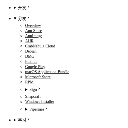
开发
分发
Overview
App Store
AppImage
AUR
CrabNebula Cloud
Debian
DMG
Flathub
Google Play
macOS Application Bundle
Microsoft Store
RPM
Sign
Snapcraft
Windows Installer
Pipelines
学习