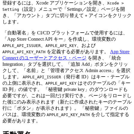
登録するには、Xcode アプリケーションを開き、
Xcode >
（設定）メニューで「Settings／設定」ページを開
Setting
き、「アカウント」タブに切り替えて
アイコンをクリック
+
します。
「自動署名」を CI/CD プラットフォームで使用するには、
「App Store Connect API キー」を作成し、環境変数の
、
、および
APPLE_API_ISSUER
APPLE_API_KEY
を定義する必要があります。
App Store
APPLE_API_KEY_PATH
Connect のユーザーとアクセス・ページ
を開き、「統合
Integration」タブを選択して、「追加 Add」ボタンをクリッ
クして、「名前」と「管理者アクセス Admin access」を選択
します。
（発行者 ID）はキー・テーブル
APPLE_API_ISSUER
の上側に表示され、
はそのテーブルの「キー
APPLE_API_KEY
ID 列」の値です。 「秘密鍵 private key」のダウンロードも
必要ですが、これは一回だけ実行でき、ページをリロードし
た後にのみ表示されます（新たに作成されたキーのテーブル
行に「ボタン」が表示されます）。 「秘密鍵」ファイルの
パスは、環境変数の
を介して指定する
APPLE_API_KEY_PATH
必要があります。