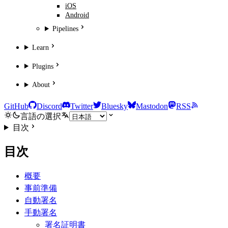
iOS
Android
Pipelines
Learn
Plugins
About
GitHub
Discord
Twitter
Bluesky
Mastodon
RSS
言語の選択
目次
目次
概要
事前準備
自動署名
手動署名
署名証明書