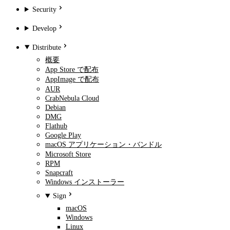
Security
Develop
Distribute
概要
App Store で配布
AppImage で配布
AUR
CrabNebula Cloud
Debian
DMG
Flathub
Google Play
macOS アプリケーション・バンドル
Microsoft Store
RPM
Snapcraft
Windows インストーラー
Sign
macOS
Windows
Linux