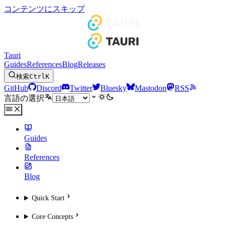
コンテンツにスキップ
Tauri
Guides
References
Blog
Releases
検索
Ctrl
K
GitHub
Discord
Twitter
Bluesky
Mastodon
RSS
言語の選択
Guides
References
Blog
Quick Start
Core Concepts