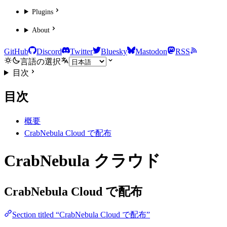
Plugins
About
GitHub
Discord
Twitter
Bluesky
Mastodon
RSS
言語の選択
目次
目次
概要
CrabNebula Cloud で配布
CrabNebula クラウド
CrabNebula Cloud で配布
Section titled “CrabNebula Cloud で配布”