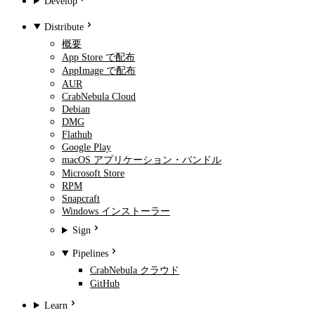
Develop
Distribute
概要
App Store で配布
AppImage で配布
AUR
CrabNebula Cloud
Debian
DMG
Flathub
Google Play
macOS アプリケーション・バンドル
Microsoft Store
RPM
Snapcraft
Windows インストーラー
Sign
Pipelines
CrabNebula クラウド
GitHub
Learn