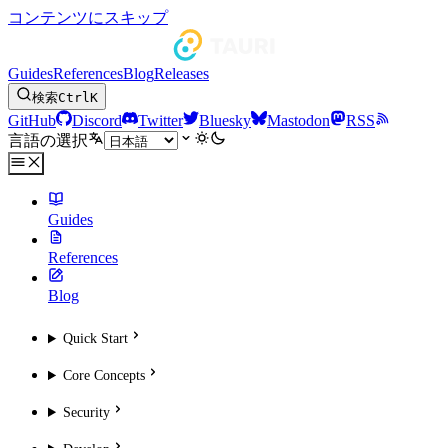
コンテンツにスキップ
Guides
References
Blog
Releases
検索
Ctrl
K
GitHub
Discord
Twitter
Bluesky
Mastodon
RSS
言語の選択
Guides
References
Blog
Quick Start
Core Concepts
Security